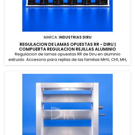
MARCA:
INDUSTRIAS DIRU
REGULACION DE LAMAS OPUESTAS RR - DIRU |
COMPUERTA REGULACION REJILLAS ALUMINIO
Regulacion de lamas opuestas RR de Diru en aluminio
extruido. Accesorio para rejillas de las familias MHV, CH1, MH,
MV y lineales. Apertura por tornillo (estandar) o palanca
(+1,84 EUR). Disponible con servomotor Belimo bajo pedido.
24 medidas en stock.