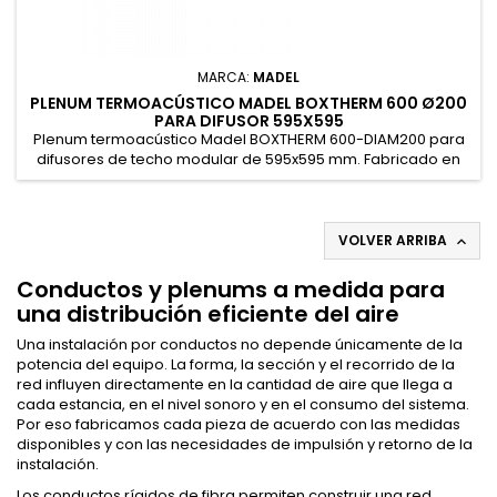
MARCA:
MADEL
PLENUM TERMOACÚSTICO MADEL BOXTHERM 600 Ø200
PARA DIFUSOR 595X595
Plenum termoacústico Madel BOXTHERM 600-DIAM200 para
difusores de techo modular de 595x595 mm. Fabricado en
poliestireno expandido, con conexión circular lateral para
tubo de Ø200 mm. Dimensión exterior: 590 mm. Altura del
plenum: 300 mm. Diámetro interior del cuello: 198 mm.
Conexión nominal para conducto flexible de Ø200 mm.
VOLVER ARRIBA

Diseño piramidal apilable....
Conductos y plenums a medida para
una distribución eficiente del aire
Una instalación por conductos no depende únicamente de la
potencia del equipo. La forma, la sección y el recorrido de la
red influyen directamente en la cantidad de aire que llega a
cada estancia, en el nivel sonoro y en el consumo del sistema.
Por eso fabricamos cada pieza de acuerdo con las medidas
disponibles y con las necesidades de impulsión y retorno de la
instalación.
Los conductos rígidos de fibra permiten construir una red