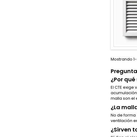
Mostrando 1-3
Preguntas
¿Por qué 
El CTE exige
acumulació
malla son el
¿La malla
No de forma s
ventilación 
¿Sirven t