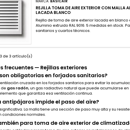
MARCA:
BASICAIR
REJILLA TOMA DE AIRE EXTERIOR CON MALLA A
LACADA BLANCO
Rejilla de toma de aire exterior lacada en blanco 
Aluminio extruido RAL 9016. 5 medidas en stock. P
sanitarios y cuartos técnicos.
 de 3 artículo(s)
 frecuentes — Rejillas exteriores
son obligatorias en forjados sanitarios?
 ventilación cruzada en los forjados sanitarios para evitar la acumu
n de
gas radón
, un gas radiactivo natural que puede acumularse en e
 elemento que garantiza esa ventilación continua.
 antipájaros impide el paso del aire?
ignificativa. La malla tiene una sección de paso muy alta y su resi
en condiciones normales.
ambién para toma de aire exterior de climatiza