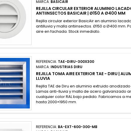
MARCA:
BASICAIR
REJILLA CIRCULAR EXTERIOR ALUMINIO LACA
ANTIINSECTOS BASICAIR | Ø150 A Ø400 MM
Rejilla circular exterior BasicAir en aluminio laca
antilluvia y malla antiinsectos. Ø150 a Ø400 mm. 
aire en fachada. Stock inmediato.
REFERENCIA:
TAE-DIRU-300X300
MARCA:
INDUSTRIAS DIRU
REJILLA TOMA AIRE EXTERIOR TAE - DIRU | A
LLUVIA
Rejilla TAE de Diru en aluminio extruido anodizado
Lamas anti-lluvia y malla de acero galvanizado a
cualquier color RAL bajo pedido. Fabricamos a m
hasta 2000×1950 mm.
REFERENCIA:
BA-EXT-600-300-MB