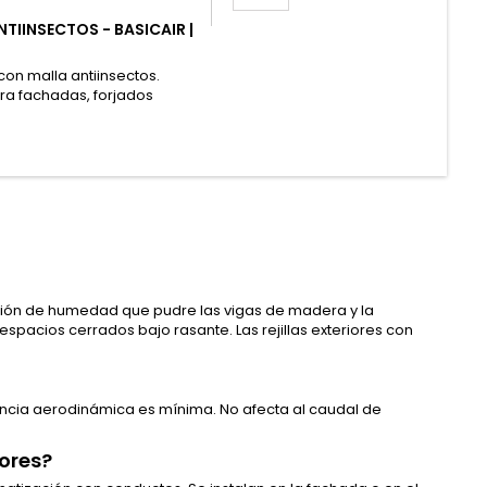
NTIINSECTOS - BASICAIR |
con malla antiinsectos.
ara fachadas, forjados
lación de humedad que pudre las vigas de madera y la
spacios cerrados bajo rasante. Las rejillas exteriores con
stencia aerodinámica es mínima. No afecta al caudal de
dores?