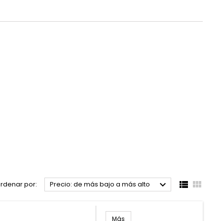



rdenar por:
Precio: de más bajo a más alto
Rejilla circular exterior alumi
Más