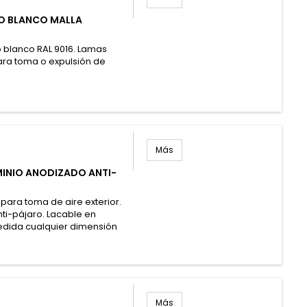
DO BLANCO MALLA
do blanco RAL 9016. Lamas
Para toma o expulsión de
Rejilla toma aire exterior TAE - 
Más
LUMINIO ANODIZADO ANTI-
 para toma de aire exterior.
nti-pájaro. Lacable en
edida cualquier dimensión
Rejilla toma de aire exterior co
Más