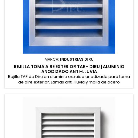
MARCA:
INDUSTRIAS DIRU
REJILLA TOMA AIRE EXTERIOR TAE - DIRU | ALUMINIO
ANODIZADO ANTI-LLUVIA
Rejilla TAE de Diru en aluminio extruido anodizado para toma
de aire exterior. Lamas anti-lluvia y malla de acero
galvanizado anti-pájaro. Lacable en cualquier color RAL bajo
pedido. Fabricamos a medida cualquier dimensión hasta
2000×1950 mm.