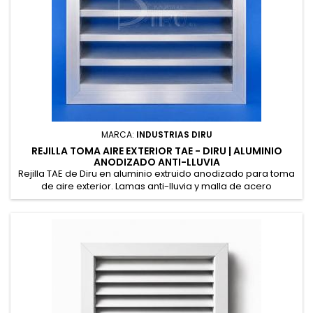
MARCA:
INDUSTRIAS DIRU
REJILLA TOMA AIRE EXTERIOR TAE - DIRU | ALUMINIO
ANODIZADO ANTI-LLUVIA
Rejilla TAE de Diru en aluminio extruido anodizado para toma
de aire exterior. Lamas anti-lluvia y malla de acero
galvanizado anti-pájaro. Lacable en cualquier color RAL bajo
pedido. Fabricamos a medida cualquier dimensión hasta
2000×1950 mm.